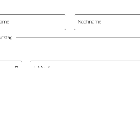
name
Nachname
rtstag
E-Mail
*
gelesen und akzeptiere diese.
*