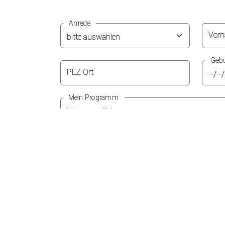
Anrede
Vor
Gebu
PLZ Ort
Mein Programm
Ich habe die
Datenschutzerklärung
* Pflichtfeld
Anmelden