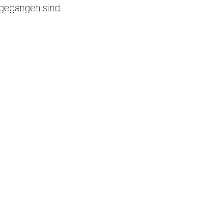
s gegangen sind.
n wir hin?
ir uns Etappenziele und