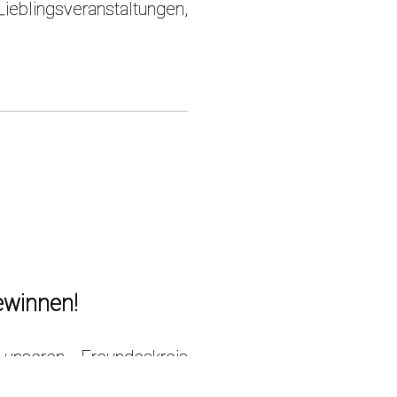
ieblingsveranstaltungen,
ewinnen!
unseren Freundeskreis
 eine Veranstaltung Ihrer