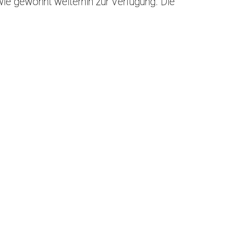
ie gewohnt weiterhin zur Verfügung. Die
atzeinfahrt in bar oder mit der Karte.
VIP Upgrade
Bes
Ticke
Anfah
Park
Gast
Hotel