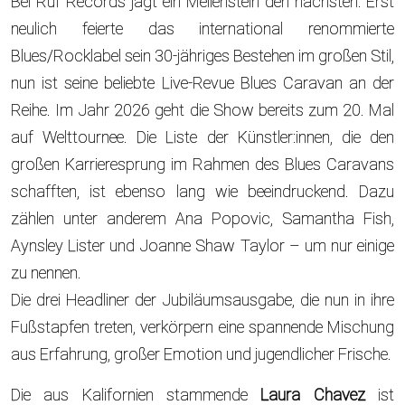
Bei Ruf Records jagt ein Meilenstein den nächsten: Erst
neulich feierte das international renommierte
Blues/Rocklabel sein 30-jähriges Bestehen im großen Stil,
nun ist seine beliebte Live-Revue Blues Caravan an der
Reihe. Im Jahr 2026 geht die Show bereits zum 20. Mal
auf Welttournee. Die Liste der Künstler:innen, die den
großen Karrieresprung im Rahmen des Blues Caravans
schafften, ist ebenso lang wie beeindruckend. Dazu
zählen unter anderem Ana Popovic, Samantha Fish,
Aynsley Lister und Joanne Shaw Taylor – um nur einige
zu nennen.
Die drei Headliner der Jubiläumsausgabe, die nun in ihre
Fußstapfen treten, verkörpern eine spannende Mischung
aus Erfahrung, großer Emotion und jugendlicher Frische.
Die aus Kalifornien stammende
Laura Chavez
ist