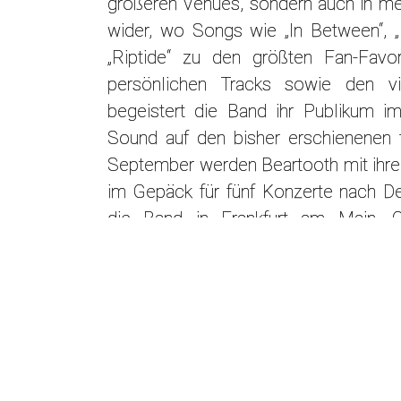
größeren Venues, sondern auch in meh
wider, wo Songs wie „In Between“, „H
„Riptide“ zu den größten Fan-Favori
persönlichen Tracks sowie den vie
begeistert die Band ihr Publikum i
Sound auf den bisher erschienenen fü
September werden Beartooth mit ihre
im Gepäck für fünf Konzerte nach D
die Band in Frankfurt am Main, O
München von niemand Geringerem al
Veteranen Silverstein sowie den
Durchstartern Kingdom of Giants.
Bereits während seiner Zeit als Säng
Shomo Songs für ein neues Projek
elektronischen Metalcore-Sound seiner